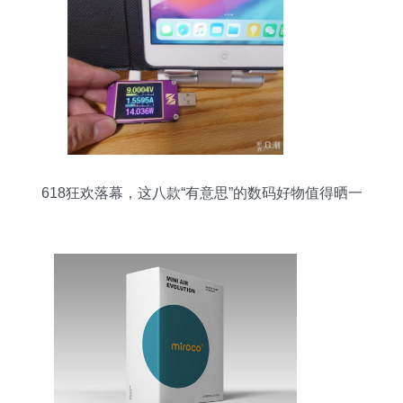
618狂欢落幕，这八款“有意思”的数码好物值得晒一
晒