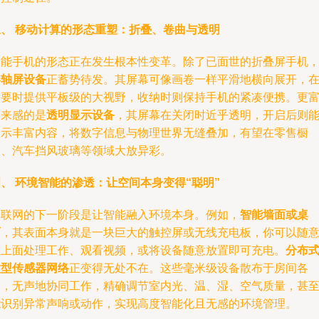
三、 移动计算的形态重塑：折叠、卷曲与透明
智能手机的形态正在发生根本性变革。除了已面世的折叠屏手机
卷轴屏设备
正蓄势待发。其屏幕可像画卷一样平滑地横向展开，
需要时提供平板级的大视野，收纳时则保持手机的紧凑便携。更
未来感的是
透明显示设备
，其屏幕在关闭时近乎透明，开启后则
显示丰富内容，将数字信息与物理世界无缝叠加，有望在零售橱
窗、汽车挡风玻璃等领域大放异彩。
、 环境智能的渗透：让空间本身变得“聪明”
物联网的下一阶段是让智能融入环境本身。例如，
智能墙面或桌
面
，其表面本身就是一块巨大的触控屏或无线充电板，你可以随
在上面处理工作、观看视频，或将设备随意放置即可充电。
分布
微型传感器网络
正变得无处不在。这些毫米级设备散布于房间各
处，无声地协同工作，精确调节室内光、温、湿、空气质量，甚
能识别异常声响或动作，实现高度智能化且无感的环境管理。