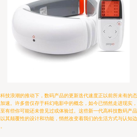
在科技浪潮的推动下，数码产品的更新迭代速度正以前所未有的
势加速。许多曾仅存于科幻电影中的概念，如今已悄然走进现实
甚至有些你可能还未曾见过或体验过。这些新一代高科技数码产
正以其颠覆性的设计和功能，悄然改变着我们的生活方式与认知
界。