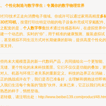
五、 个性化制造与数字孪生：专属你的数字物理世界
3D打印技术正走向消费电子领域。你或许可以通过家用高精度
多
3D打印机
，按需打印出特定功能的电子设备外壳或可穿戴配件
与之配套的是，
个人数字孪生
技术通过传感器和AI，在虚拟世界中
创建一个动态的、实时的“你”，用于精准的健康预测、服装虚拟试
穿，甚至模拟不同生活方式对长期健康的影响，提供高度个性化
决策支持。
这些尚未大规模普及的新一代数码产品，共同描绘出一个更智能
更无缝、更个性化的未来科技图景。它们不仅仅是功能的叠加，
是对人、机器与环境三者关系的重新定义。科技的边界正在消融
真正的挑战或许在于，我们是否已准备好，去理解和拥抱这些即
融入我们生活每个角落的“隐形”伙伴。未来已来，它正以我们尚未
全熟悉的样子，悄然登场。
若转载，请注明出处：http://www.beibei139.com/product/48.htm