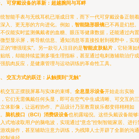
一、 可穿戴设备的革新：超越腕间与耳畔
传统智能手表与无线耳机已渐成日常，而下一代可穿戴设备正朝
更深入、更无形的方向进化。例如，
智能隐形眼镜
已不再是幻想
它不仅能实时监测佩戴者的血糖、眼压等健康数据，还能通过内
的微型显示屏，将导航信息、通知消息等直接投射到视野中，实
正的“增强现实”。另一款引人注目的是
智能皮肤贴片
，它轻薄如
身贴纸，却能持续监测多项生理指标，甚至通过电刺激辅助治疗
增强肌肉反应，是健康管理与运动训练的革命性工具。
、 交互方式的跃迁：从触摸到“无触”
人机交互正摆脱屏幕与实体的束缚。
全息显示设备
开始走出实验
室，它们无需佩戴任何头显，即可在空气中生成清晰、可交互的
维立体影像，让远程协作、产品设计乃至教育娱乐都变得栩栩如
生。
脑机接口（BCI）消费级设备
也初露端倪。这些头戴设备能够
侵入式地读取用户的脑电波，实现通过“意念”控制智能家居、进行
单游戏操作，甚至辅助注意力训练，为残障人士开辟了全新的沟
与控制途径。