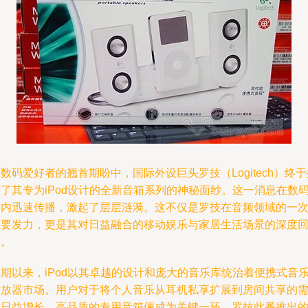
数码爱好者的翘首期盼中，国际外设巨头罗技（Logitech）终于
了其专为iPod设计的全新音箱系列的神秘面纱。这一消息在数
圈内迅速传播，激起了层层涟漪。这不仅是罗技在音频领域的一
重要发力，更是其对日益融合的移动娱乐与家居生活场景的深度
应。
期以来，iPod以其卓越的设计和庞大的音乐库统治着便携式音
播放器市场。用户对于将个人音乐从耳机私享扩展到房间共享的
求日益增长，高品质的专用音箱便成为关键一环。罗技此番推出