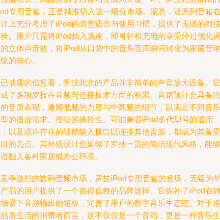
Pod专用音箱，正是精准切入这一细分市场。据悉，该系列音箱
计上充分考虑了iPod的造型语言与使用习惯，提供了无缝的对
验。用户只需将iPod插入底座，即可轻松充电的享受经过优化
的立体声音效，将iPod从口袋中的音乐宝库瞬间转变为家庭音
系统的核心。
从已披露的信息看，罗技此次的产品并非简单的声音放大设备。
集成了多项罗技在音频与连接技术方面的积累。音箱预计会具备
晰的音质表现，兼顾低频的力度与中高频的细节，以满足不同音
型的播放需求。便捷的操控性、可能兼容iPod多代型号的通用
性，以及或许存在的辅助输入接口以连接其他音源，都成为其备
瞩目的亮点。其外观设计也延续了罗技一贯的简洁现代风格，能
和谐融入各种家居或办公环境。
竞争激烈的数码音频市场，罗技iPod专用音箱的登场，无疑为
产品的用户提供了一个值得信赖的品牌选择。它弥补了iPod在
态场景下音频输出的短板，完善了用户的数字音乐生态链。对于
求品质生活的消费者而言，这不仅仅是一个音箱，更是一种音乐