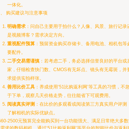
一体化。
、 购买建议与注意事项
明确需求
：问自己主要用于拍什么？人像、风景、旅行记录
是视频博客？需求决定方向。
重视配件预算
：预留资金购买存储卡、备用电池、相机包等
要配件。
二手交易需谨慎
：若考虑二手，务必选择信誉良好的平台或
家，仔细检查快门数、CMOS有无坏点、镜头有无霉斑，并
求提供实拍样张。
善用比价工具
：养成使用‘51比购返利网’等工具的习惯，不
于下单，观察几天价格走势，往往能省下可观费用。
阅读真实评测
：在比价的多观看或阅读第三方真实用户评测
了解相机的实际优缺点。
660-2500元预算完全能购买到一台功能强大、满足日常绝大多数
需求的数码相机。通过‘51比购返利网’等平台的智能比价与返利