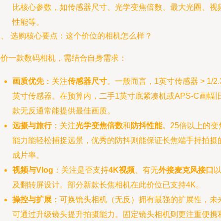
比核心参数，如传感器尺寸、光学变焦倍数、最大光圈、视
性能等。
三、 选购核心要点：这个价位的相机怎么样？
评价一款数码相机，需结合自身需求：
画质优先
：关注
传感器尺寸
。一般而言，1英寸传感器 > 1/2.
英寸传感器。在预算内，二手1英寸底紧凑机或APS-C画幅
款无反通常能提供最佳画质。
远摄与旅行
：关注
光学变焦倍数
和
防抖性能
。25倍以上的变
能力能轻松捕捉远景，优秀的防抖则能保证长焦端手持拍摄
成片率。
视频与Vlog
：关注是否支持
4K视频
、有无
外接麦克风接口
及翻转屏设计。部分新款长焦相机在此价位已支持4K。
操控与扩展
：可换镜头相机（无反）拥有最强的扩展性，未
可通过升级镜头提升拍摄能力。固定镜头相机则更注重便携