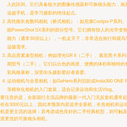
入此区间。它们具备较大的图像传感器和可换镜头能力，画
远超手机，是学习摄影的绝佳起点。
高性能长焦数码相机（桥式相机）：如尼康Coolpix P系列
能PowerShot SX系列的部分型号。它们拥有惊人的光学变
能力（通常30倍以上），一机走天下，非常适合旅行和观鸟
远摄需求。
高品质紧凑型相机：例如理光GR II（二手）、索尼黑卡系列
期型号（二手）。它们以出色的画质、便携的体积和独特的
彩风格著称，深受街头摄影爱好者喜爱。
运动相机与全景相机：如GoHero系列旧款或Insta360 ONE 
等模块化相机的入门套装，适合记录运动和生活Vlog。
需要注意的是，全新国行主流品牌的最新一代入门无反套机通常
售价在3000元以上，因此本预算内若追求全新机，长焦相机和运
相机是更主流的选择；若考虑成色良好的二手经典机型，则可触
画质更优的可换镜头相机。