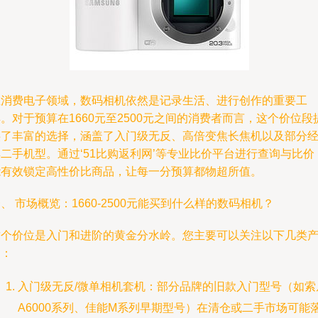
在消费电子领域，数码相机依然是记录生活、进行创作的重要工
。对于预算在1660元至2500元之间的消费者而言，这个价位段
供了丰富的选择，涵盖了入门级无反、高倍变焦长焦机以及部分
二手机型。通过‘51比购返利网’等专业比价平台进行查询与比价
能有效锁定高性价比商品，让每一分预算都物超所值。
、 市场概览：1660-2500元能买到什么样的数码相机？
这个价位是入门和进阶的黄金分水岭。您主要可以关注以下几类
品：
入门级无反/微单相机套机：部分品牌的旧款入门型号（如索
A6000系列、佳能M系列早期型号）在清仓或二手市场可能