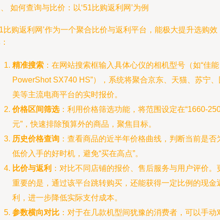
、 如何查询与比价：以‘51比购返利网’为例
51比购返利网’作为一个聚合比价与返利平台，能极大提升选购效
率：
精准搜索
：在网站搜索框输入具体心仪的相机型号（如“佳能
PowerShot SX740 HS”），系统将聚合京东、天猫、苏宁
美等主流电商平台的实时报价。
价格区间筛选
：利用价格筛选功能，将范围设定在“1660-250
元”，快速排除预算外的商品，聚焦目标。
历史价格查询
：查看商品的近半年价格曲线，判断当前是否
低价入手的好时机，避免“买在高点”。
比价与返利
：对比不同店铺的报价、售后服务与用户评价。
重要的是，通过该平台跳转购买，还能获得一定比例的现金
利，进一步降低实际支付成本。
参数横向对比
：对于在几款机型间犹豫的消费者，可以手动