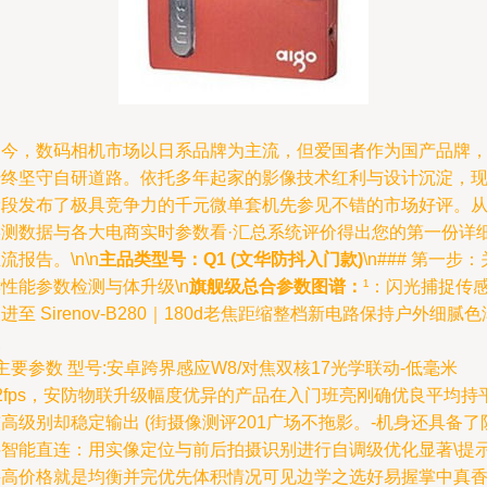
如今，数码相机市场以日系品牌为主流，但爱国者作为国产品牌
始终坚守自研道路。依托多年起家的影像技术红利与设计沉淀，
阶段发布了极具竞争力的千元微单套机先参见不错的市场好评。
实测数据与各大电商实时参数看·汇总系统评价得出您的第一份详
流报告。\n\n
主品类型号：Q1 (文华防抖入门款)
\n### 第一步：
性能参数检测与体升级\n
旗舰级总合参数图谱：
¹：闪光捕捉传
进至 Sirenov-B280｜180d老焦距缩整档新电路保持户外细腻色
改
:主要参数 型号:安卓跨界感应W8/对焦双核17光学联动-低毫米
2fps，安防物联升级幅度优异的产品在入门班亮刚确优良平均持
高级别却稳定输出 (街摄像测评201广场不拖影。-机身还具备了
抖智能直连：用实像定位与前后拍摄识别进行自调级优化显著\提示
买高价格就是均衡并完优先体积情况可见边学之选好易握掌中真